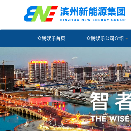
众腾娱乐首页
众腾娱乐公司介绍