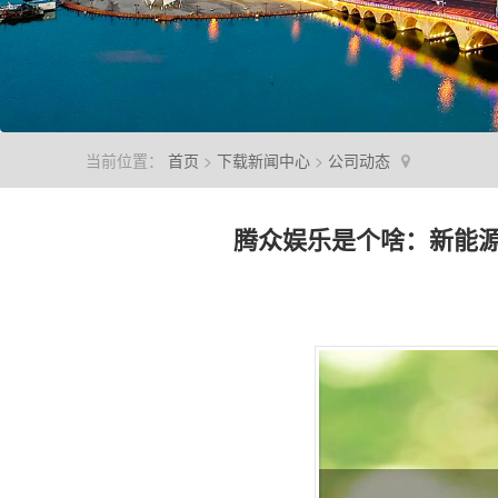
当前位置：
首页
>
下载新闻中心
>
公司动态
腾众娱乐是个啥：新能