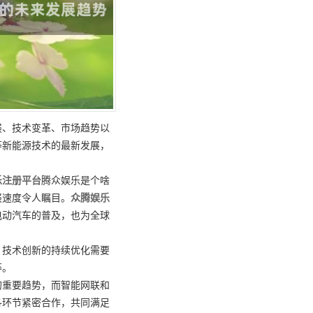
展、技术变革、市场趋势以
等新能源技术的最新发展，
乐注册平台
腾众娱乐是个啥
展速度令人瞩目。
众腾娱乐
电动汽车的普及，也为全球
，技术创新的持续优化需要
等。
的重要趋势，而智能网联和
各环节紧密合作，共同满足