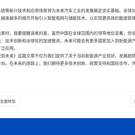
。
系统等新兴技术和应用场景将为未来汽车工业的发展奠定坚实基础。全球
，越来越多的城市开始引入智能电网与储能技术，以实现更高效的能源管
前景时，我要提醒读者的是，虽然中国在全球范围内的领导地位显著，但
说：技术创新和全球化的加速推进，未来可能会有更多国家加入到新能源
广泛应用。
统到未来》这篇文章不仅为我们提供了关于当前新能源产业现状、发展趋
方向。在未来的道路上，我们期待更多技术创新、政策支持和国际合作，
发展转型